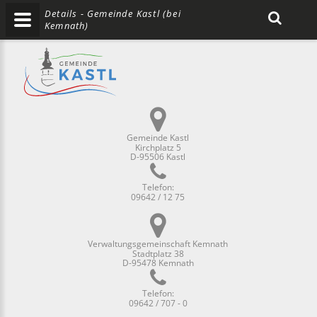
Details - Gemeinde Kastl (bei
Kemnath)
Gemeinde Kastl
Kirchplatz 5
D-95506 Kastl
Telefon:
09642 / 12 75
Verwaltungsgemeinschaft Kemnath
Stadtplatz 38
D-95478 Kemnath
Telefon:
09642 / 707 - 0