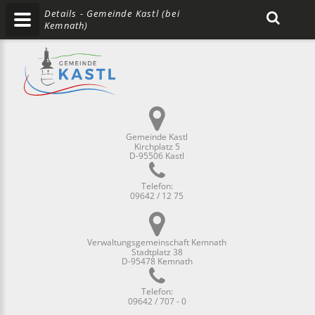
Details - Gemeinde Kastl (bei
Kemnath)
Gemeinde Kastl
Kirchplatz 5
D-95506 Kastl
Telefon:
09642 / 12 75
Verwaltungsgemeinschaft Kemnath
Stadtplatz 38
D-95478 Kemnath
Telefon:
09642 / 707 - 0