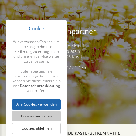
Cookie
Ansprechpartner
Wir verwenden Cookies, um
Gemeinde Kastl
eine angenehmere
Kirchplatz 5
Bedienung zu ermöglichen
D-95506 Kastl
und unseren Service weiter
zu verbessern.
Tel. 09642 / 12 75
Sofern Sie uns Ihre
Zustimmung erteilt haben,
können Sie diese jederzeit in
der
Datenschutzerklärung
widerrufen.
Alle Cookies verwenden
Cookies verwalten
Cookies ablehnen
2026 COPYRIGHT GEMEINDE KASTL (BEI KEMNATH),