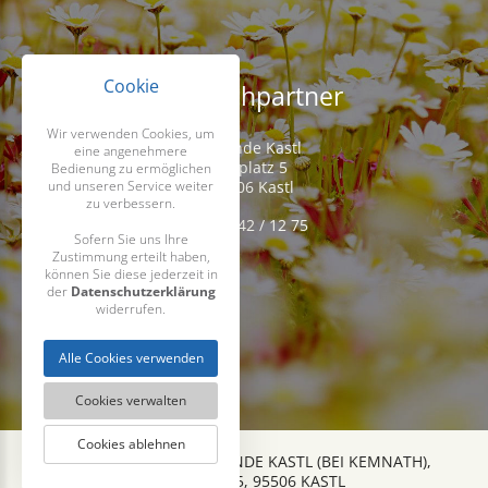
Cookie
Ansprechpartner
Wir verwenden Cookies, um
Gemeinde Kastl
eine angenehmere
Kirchplatz 5
Bedienung zu ermöglichen
und unseren Service weiter
D-95506 Kastl
zu verbessern.
Tel. 09642 / 12 75
Sofern Sie uns Ihre
Zustimmung erteilt haben,
können Sie diese jederzeit in
der
Datenschutzerklärung
widerrufen.
Alle Cookies verwenden
Cookies verwalten
Cookies ablehnen
2026 COPYRIGHT GEMEINDE KASTL (BEI KEMNATH),
KIRCHPLATZ 5, 95506 KASTL