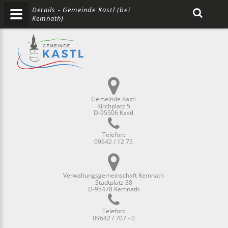
Details - Gemeinde Kastl (bei
Kemnath)
Gemeinde Kastl
Kirchplatz 5
D-95506 Kastl
Telefon:
09642 / 12 75
Verwaltungsgemeinschaft Kemnath
Stadtplatz 38
D-95478 Kemnath
Telefon:
09642 / 707 - 0