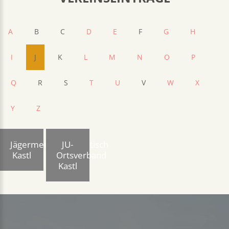
A
B
C
D
E
F
G
H
I
J
K
L
M
N
O
P
Q
R
S
T
U
V
W
X
Y
Z
Jägermeisterstammtisch
JU-
Kastl
Ortsverband
Kastl