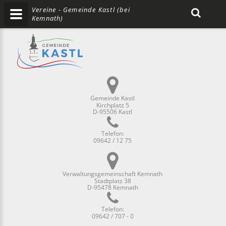
Vereine - Gemeinde Kastl (bei
Kemnath)
Gemeinde Kastl
Kirchplatz 5
D-95506 Kastl
Telefon:
09642 / 12 75
Verwaltungsgemeinschaft Kemnath
Stadtplatz 38
D-95478 Kemnath
Telefon:
09642 / 707 - 0