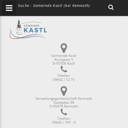
Suche - Gemeinde Kastl (bei Kemnath)
Gemeinde Kastl
Kirchplatz 5
D-95506 Kastl
Telefon:
09642 / 12 75
Verwaltungsgemeinschaft Kemnath
Stadtplatz 38
D-95478 Kemnath
Telefon:
09642 / 707 - 0