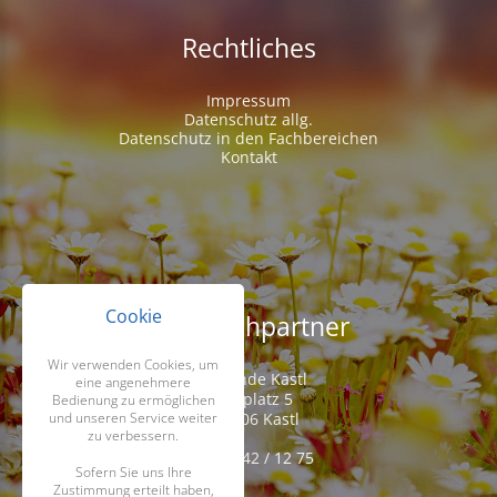
Rechtliches
Impressum
Datenschutz allg.
Datenschutz in den Fachbereichen
Kontakt
Cookie
Ansprechpartner
Wir verwenden Cookies, um
Gemeinde Kastl
eine angenehmere
Kirchplatz 5
Bedienung zu ermöglichen
D-95506 Kastl
und unseren Service weiter
zu verbessern.
Tel. 09642 / 12 75
Sofern Sie uns Ihre
Zustimmung erteilt haben,