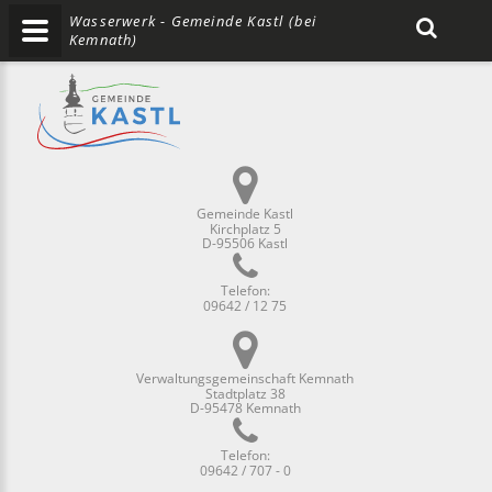
Wasserwerk - Gemeinde Kastl (bei
Kemnath)
Gemeinde Kastl
Kirchplatz 5
D-95506 Kastl
Telefon:
09642 / 12 75
Verwaltungsgemeinschaft Kemnath
Stadtplatz 38
D-95478 Kemnath
Telefon:
09642 / 707 - 0