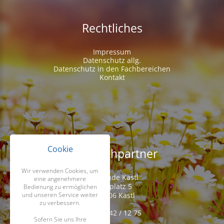
Rechtliches
Impressum
Datenschutz allg.
Datenschutz in den Fachbereichen
Kontakt
Cookie
Ansprechpartner
Wir verwenden Cookies, um
Gemeinde Kastl
eine angenehmere
Kirchplatz 5
Bedienung zu ermöglichen
D-95506 Kastl
und unseren Service weiter
zu verbessern.
Tel. 09642 / 12 75
Sofern Sie uns Ihre