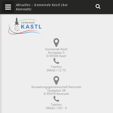
Aktuelles - Gemeinde Kastl (bei
Kemnath)
Gemeinde Kastl
Kirchplatz 5
D-95506 Kastl
Telefon:
09642 / 12 75
Verwaltungsgemeinschaft Kemnath
Stadtplatz 38
D-95478 Kemnath
Telefon:
09642 / 707 - 0